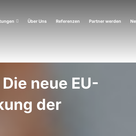
stungen
Über Uns
Referenzen
Partner werden
N
 Die neue EU-
rkung der