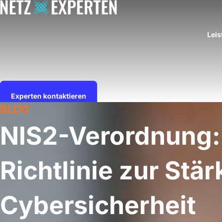
Skip
to
content
Lei
Experten kontaktieren
BLOG
NIS2-Verordnung:
Richtlinie zur Stä
Cybersicherheit