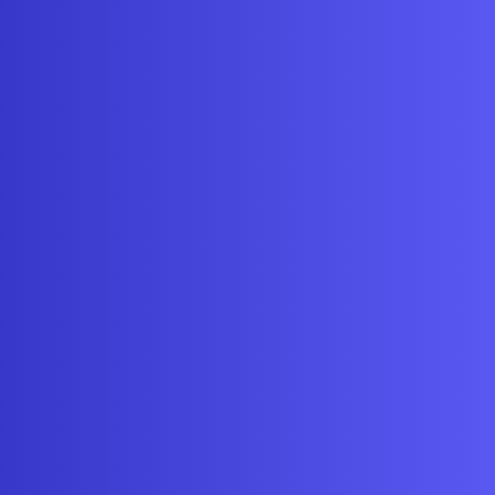
timmen
s erfahrenen Experten und einer Leidenschaft
en wir erstklassige Lösungen, die auf die
ürfnisse unserer Partner und deren Kunden
.