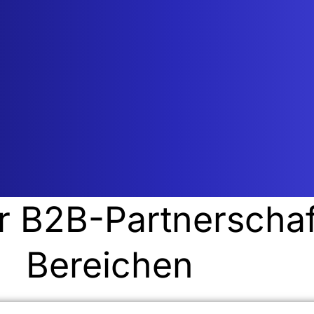
4
Zusammen wa
In unserer Partners
Gemeinsam bahnen 
schwer zu erreich
ir B2B-Partnerschaf
Bereichen