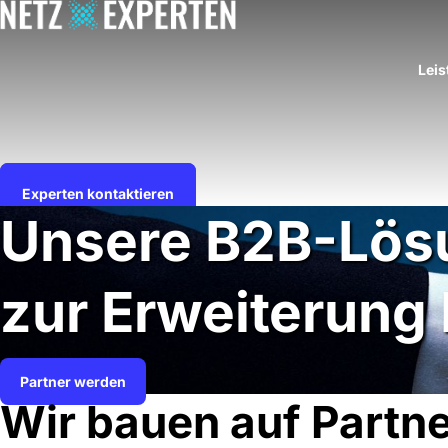
Skip
to
content
Lei
Experten kontaktieren
Unsere B2B-Lös
zur Erweiterung 
Partner werden
Wir bauen auf Partn