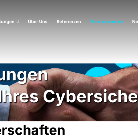
stungen
Über Uns
Referenzen
Partner werden
N
ungen
Ihres Cybersiche
erschaften