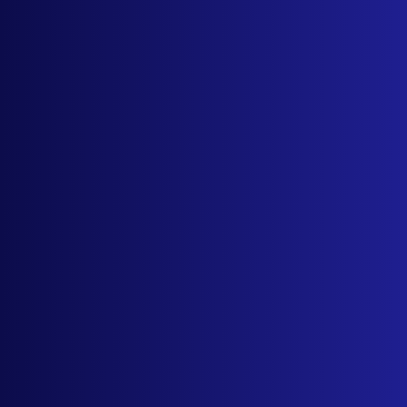
Erfahrungen sammeln
Unsere gemeinsamen Erfahrungen, Perspektiven
Fachkenntnisse führen oftmals zu kreativen Lös
neuartigen Ansätzen und bringen beide Parteien 
nachhaltigen Innovation.