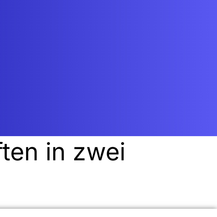
chsen
chaft ist der Erfolg ein kollektives Unterfangen.
wir uns einen Weg zu Höhen, die allein nur
en wären.
ten in zwei