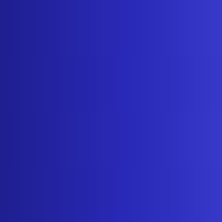
2
Strategie abs
Mit einem Team au
für Innovation biet
individuellen Bed
zugeschnitten sind
3
 und
ungen und
auf einen Weg der